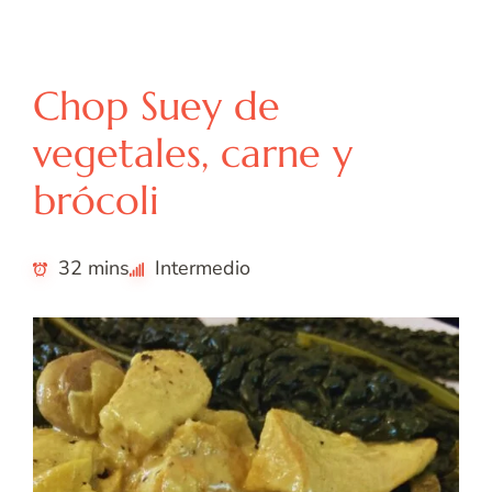
A
A
Americana
Asiática
Chop Suey de
vegetales, carne y
brócoli
32 mins
Intermedio