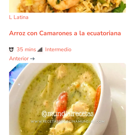
L
Latina
Arroz con Camarones a la ecuatoriana
35 mins
Intermedio
Anterior