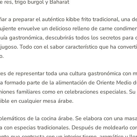
e res, trigo burgol y Baharat
r a preparar el auténtico kibbe frito tradicional, una 
ujiente envuelve un delicioso relleno de carne condimen
guía gastronómica, descubrirás todos los secretos para
ugoso. Todo con el sabor característico que ha converti
o.
aces de representar toda una cultura gastronómica con 
a formado parte de la alimentación de Oriente Medio d
iones familiares como en celebraciones especiales. Su c
cible en cualquier mesa árabe.
blemáticos de la cocina árabe. Se elabora con una masa
 con especias tradicionales. Después de moldearlo con s
nte que contrasta con un interior tierno, aromático y ll