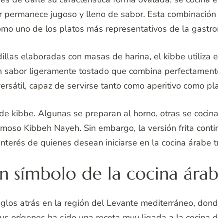
rior permanece jugoso y lleno de sabor. Esta combinación
mo uno de los platos más representativos de la gastro
llas elaboradas con masas de harina, el kibbe utiliza el
un sabor ligeramente tostado que combina perfectamente 
versátil, capaz de servirse tanto como aperitivo como pla
e kibbe. Algunas se preparan al horno, otras se cocina
moso Kibbeh Nayeh. Sin embargo, la versión frita conti
nterés de quienes desean iniciarse en la cocina árabe tr
un símbolo de la cocina ára
 siglos atrás en la región del Levante mediterráneo, d
 sus orígenes ha sido una receta muy ligada a la cocina