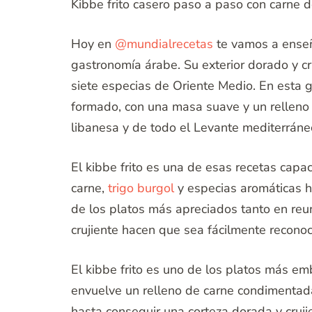
Kibbe frito casero paso a paso con carne d
Hoy en
@mundialrecetas
te vamos a enseña
gastronomía árabe. Su exterior dorado y cr
siete especias de Oriente Medio. En esta 
formado, con una masa suave y un relleno j
libanesa y de todo el Levante mediterráne
El kibbe frito es una de esas recetas cap
carne,
trigo burgol
y especias aromáticas h
de los platos más apreciados tanto en reun
crujiente hacen que sea fácilmente recono
El kibbe frito es uno de los platos más em
envuelve un relleno de carne condimentada
hasta conseguir una corteza dorada y crujie