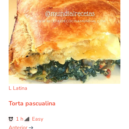
L
Latina
Torta pascualina
1 h
Easy
Anterior