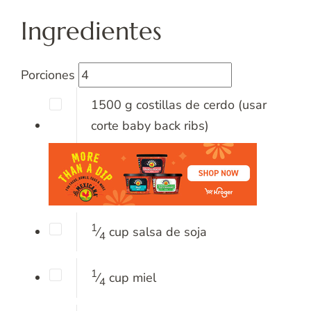
Ingredientes
Porciones
1500
g
costillas de cerdo
(usar
corte baby back ribs)
1
⁄
cup
salsa de soja
4
1
⁄
cup
miel
4