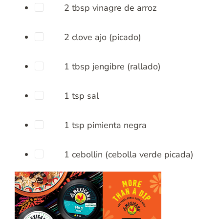
2
tbsp
vinagre de arroz
2
clove
ajo
(picado)
1
tbsp
jengibre
(rallado)
1
tsp
sal
1
tsp
pimienta negra
1
cebollin
(cebolla verde picada)