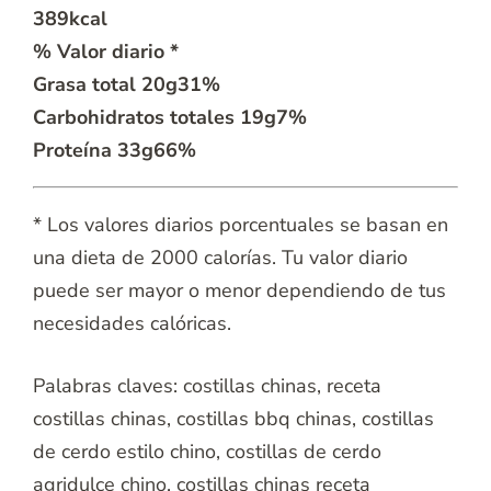
389
kcal
% Valor diario *
Grasa total
20
g
31
%
Carbohidratos totales
19
g
7
%
Proteína
33
g
66
%
* Los valores diarios porcentuales se basan en
una dieta de 2000 calorías. Tu valor diario
puede ser mayor o menor dependiendo de tus
necesidades calóricas.
Palabras claves:
costillas chinas, receta
costillas chinas, costillas bbq chinas, costillas
de cerdo estilo chino, costillas de cerdo
agridulce chino, costillas chinas receta