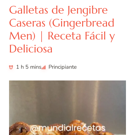
Galletas de Jengibre
Caseras (Gingerbread
Men) | Receta Fácil y
Deliciosa
1 h 5 mins
Principiante