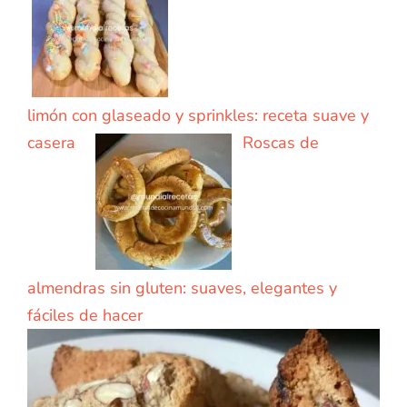
limón con glaseado y sprinkles: receta suave y
casera
Roscas de
almendras sin gluten: suaves, elegantes y
fáciles de hacer